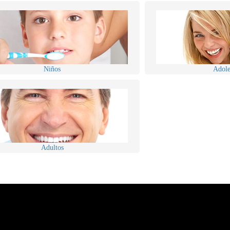
Niños
Adole
Adultos