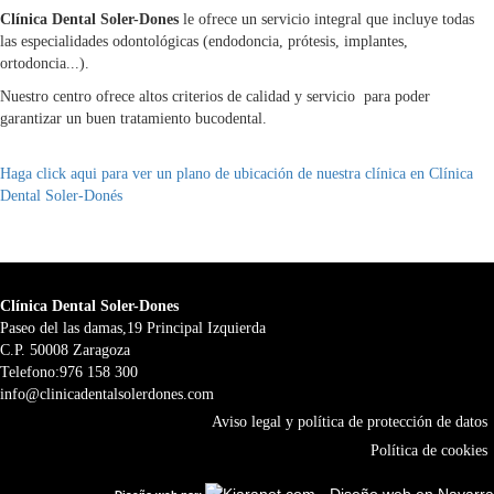
Clínica Dental Soler-Dones
le ofrece un servicio integral que incluye todas
las especialidades odontológicas (endodoncia, prótesis, implantes,
ortodoncia...).
Nuestro centro ofrece altos criterios de calidad y servicio para poder
garantizar un buen tratamiento bucodental.
Haga click aqui para ver un plano de ubicación de nuestra clínica en Clínica
Dental Soler-Donés
Clínica Dental Soler-Dones
Paseo del las damas,19 Principal Izquierda
C.P. 50008 Zaragoza
Telefono:976 158 300
info@clinicadentalsolerdones.com
Aviso legal y política de protección de datos
Política de cookies